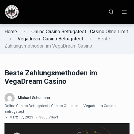
Home
Online Casino Betrugstest | Casino Ohne Limit
Vegadream Casino Betrugstest
Beste
Zahlungsmethoden im VegaDream Casino
Beste Zahlungsmethoden im
VegaDream Casino
Michael Schumann
Online Casino Betrugstest | Casino Ohne Limit
,
Vegadream Casino
Betrugstest
März 17, 2023
3363 Views