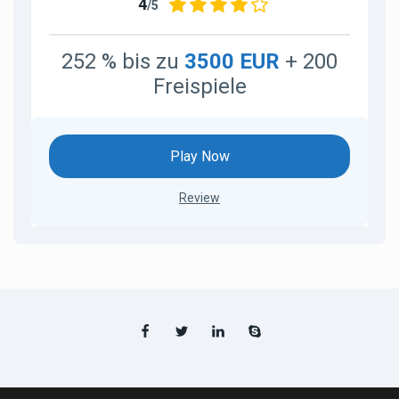
4
/5
252 % bis zu
3500 EUR
+ 200
Freispiele
Play Now
Review