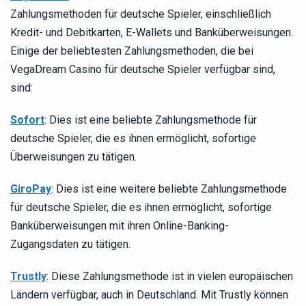
Zahlungsmethoden für deutsche Spieler, einschließlich
Kredit- und Debitkarten, E-Wallets und Banküberweisungen.
Einige der beliebtesten Zahlungsmethoden, die bei
VegaDream Casino für deutsche Spieler verfügbar sind,
sind:
Sofort
: Dies ist eine beliebte Zahlungsmethode für
deutsche Spieler, die es ihnen ermöglicht, sofortige
Überweisungen zu tätigen.
GiroPay
: Dies ist eine weitere beliebte Zahlungsmethode
für deutsche Spieler, die es ihnen ermöglicht, sofortige
Banküberweisungen mit ihren Online-Banking-
Zugangsdaten zu tätigen.
Trustly
: Diese Zahlungsmethode ist in vielen europäischen
Ländern verfügbar, auch in Deutschland. Mit Trustly können