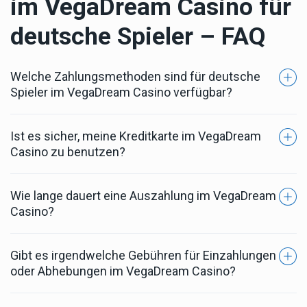
im VegaDream Casino für
deutsche Spieler – FAQ
Welche Zahlungsmethoden sind für deutsche
Spieler im VegaDream Casino verfügbar?
Ist es sicher, meine Kreditkarte im VegaDream
Deutsche Spieler im Vegadream Casino können
Casino zu benutzen?
aus einer Reihe von Zahlungsmethoden wählen,
darunter Sofortüberweisung, Giropay, Trustly,
PayPal, Skrill und Neteller, unter anderem.
Wie lange dauert eine Auszahlung im VegaDream
Ja, Vegadream Casino verwendet die SSL-
Casino?
Verschlüsselungstechnologie, um alle
Zahlungstransaktionen zu schützen, so dass Ihre
Kreditkarteninformationen sicher und geschützt
Gibt es irgendwelche Gebühren für Einzahlungen
Die Auszahlungszeiten hängen von der
oder Abhebungen im VegaDream Casino?
sind.
verwendeten Zahlungsmethode ab, aber die
meisten Auszahlungen werden innerhalb von 24-48