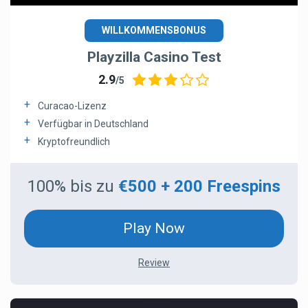
WILLKOMMENSBONUS
Playzilla Casino Test
2.9
/5
Curacao-Lizenz
Verfügbar in Deutschland
Kryptofreundlich
100% bis zu
€500
+ 200 Freespins
Play Now
Review