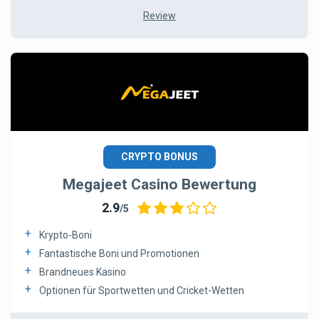
Review
CRYPTO BONUS
Megajeet Casino Bewertung
2.9
/5
Krypto-Boni
Fantastische Boni und Promotionen
Brandneues Kasino
Optionen für Sportwetten und Cricket-Wetten