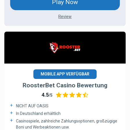
Play Now
Review
MOBILE APP VERFÜGBAR
RoosterBet Casino Bewertung
4.5
/5
NICHT AUF OASIS
In Deutschland erhältlich
Casinospiele, zahlreiche Zahlungsoptionen, großzügige
Boni und Werbeaktionen usw.