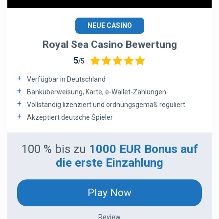
NEUE CASINO
Royal Sea Casino Bewertung
5
/5
Verfügbar in Deutschland
Banküberweisung, Karte, e-Wallet-Zahlungen
Vollständig lizenziert und ordnungsgemäß reguliert
Akzeptiert deutsche Spieler
100 % bis zu
1000 EUR
Bonus auf
die erste Einzahlung
Play Now
Review