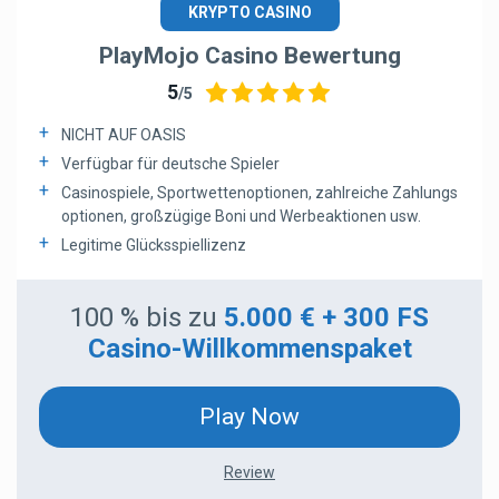
KRYPTO CASINO
PlayMojo Casino Bewertung
5
/5
NICHT AUF OASIS
Verfügbar für deutsche Spieler
Casinospiele, Sportwettenoptionen, zahlreiche Zahlungs
optionen, großzügige Boni und Werbeaktionen usw.
Legitime Glücksspiellizenz
100 % bis zu
5.000 € + 300 FS
Casino-Willkommenspaket
Play Now
Review