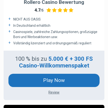
Rollero Casino Bewertung
4.7
/5
NICHT AUS OASIS
In Deutschland erhältlich
Casinospiele, zahlreiche Zahlungsoptionen, großzügige
Boni und Werbeaktionen usw.
Vollständig lizenziert und ordnungsgemäß reguliert
100 % bis zu
5.000 € + 300 FS
Casino-Willkommenspaket
Play Now
Review