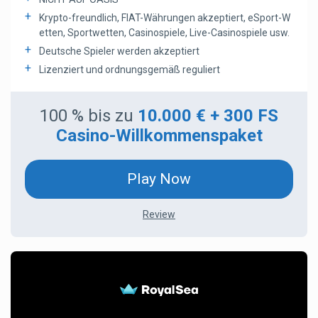
Krypto-freundlich, FIAT-Währungen akzeptiert, eSport-W
etten, Sportwetten, Casinospiele, Live-Casinospiele usw.
Deutsche Spieler werden akzeptiert
Lizenziert und ordnungsgemäß reguliert
100 % bis zu
10.000 € + 300 FS
Casino-Willkommenspaket
Play Now
Review