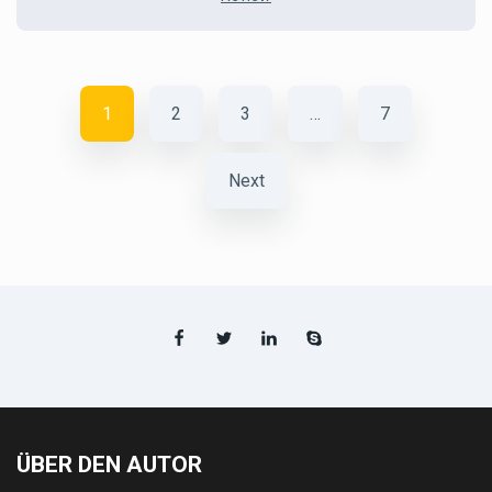
1
2
3
…
7
Next
ÜBER DEN AUTOR