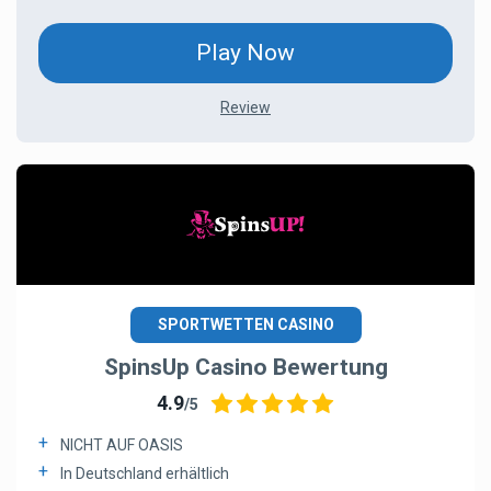
Play Now
Review
SPORTWETTEN CASINO
SpinsUp Casino Bewertung
4.9
/5
NICHT AUF OASIS
In Deutschland erhältlich