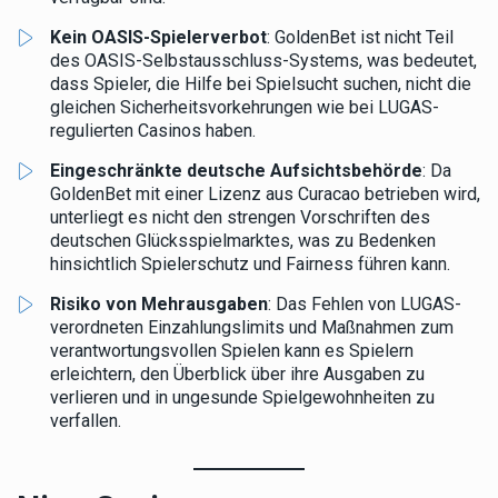
Kein OASIS-Spielerverbot
: GoldenBet ist nicht Teil
des OASIS-Selbstausschluss-Systems, was bedeutet,
dass Spieler, die Hilfe bei Spielsucht suchen, nicht die
gleichen Sicherheitsvorkehrungen wie bei LUGAS-
regulierten Casinos haben.
Eingeschränkte deutsche Aufsichtsbehörde
: Da
GoldenBet mit einer Lizenz aus Curacao betrieben wird,
unterliegt es nicht den strengen Vorschriften des
deutschen Glücksspielmarktes, was zu Bedenken
hinsichtlich Spielerschutz und Fairness führen kann.
Risiko von Mehrausgaben
: Das Fehlen von LUGAS-
verordneten Einzahlungslimits und Maßnahmen zum
verantwortungsvollen Spielen kann es Spielern
erleichtern, den Überblick über ihre Ausgaben zu
verlieren und in ungesunde Spielgewohnheiten zu
verfallen.