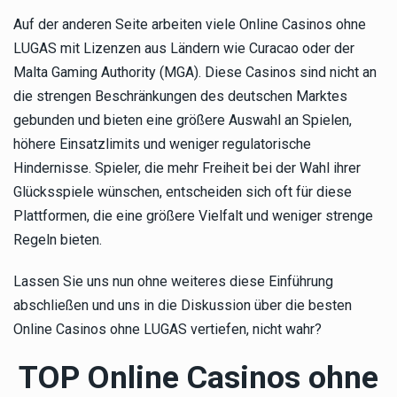
Auf der anderen Seite arbeiten viele Online Casinos ohne
LUGAS mit Lizenzen aus Ländern wie Curacao oder der
Malta Gaming Authority (MGA). Diese Casinos sind nicht an
die strengen Beschränkungen des deutschen Marktes
gebunden und bieten eine größere Auswahl an Spielen,
höhere Einsatzlimits und weniger regulatorische
Hindernisse. Spieler, die mehr Freiheit bei der Wahl ihrer
Glücksspiele wünschen, entscheiden sich oft für diese
Plattformen, die eine größere Vielfalt und weniger strenge
Regeln bieten.
Lassen Sie uns nun ohne weiteres diese Einführung
abschließen und uns in die Diskussion über die besten
Online Casinos ohne LUGAS vertiefen, nicht wahr?
TOP Online Casinos ohne