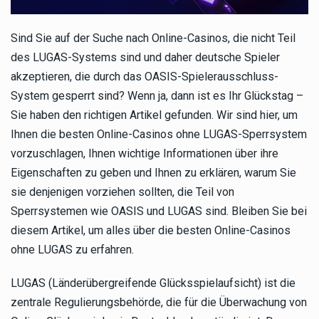
Sind Sie auf der Suche nach Online-Casinos, die nicht Teil
des LUGAS-Systems sind und daher deutsche Spieler
akzeptieren, die durch das OASIS-Spielerausschluss-
System gesperrt sind? Wenn ja, dann ist es Ihr Glückstag –
Sie haben den richtigen Artikel gefunden. Wir sind hier, um
Ihnen die besten Online-Casinos ohne LUGAS-Sperrsystem
vorzuschlagen, Ihnen wichtige Informationen über ihre
Eigenschaften zu geben und Ihnen zu erklären, warum Sie
sie denjenigen vorziehen sollten, die Teil von
Sperrsystemen wie OASIS und LUGAS sind. Bleiben Sie bei
diesem Artikel, um alles über die besten Online-Casinos
ohne LUGAS zu erfahren.
LUGAS (Länderübergreifende Glücksspielaufsicht) ist die
zentrale Regulierungsbehörde, die für die Überwachung von