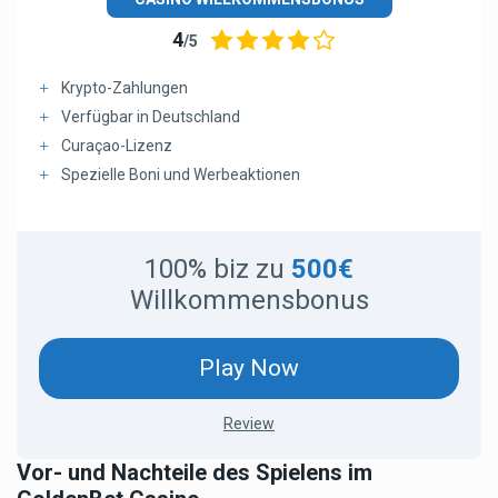
4
/5
Krypto-Zahlungen
Verfügbar in Deutschland
Curaçao-Lizenz
Spezielle Boni und Werbeaktionen
100% biz zu
500€
Willkommensbonus
Play Now
Review
Vor- und Nachteile des Spielens im