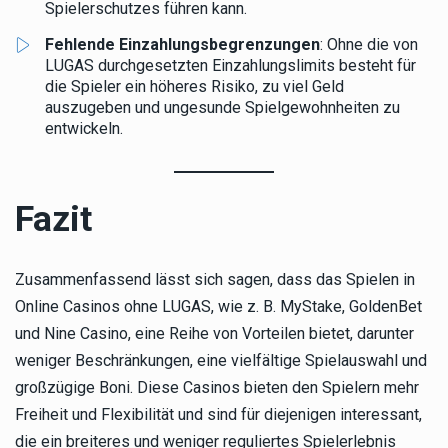
Spielerschutzes führen kann.
Fehlende Einzahlungsbegrenzungen
: Ohne die von
LUGAS durchgesetzten Einzahlungslimits besteht für
die Spieler ein höheres Risiko, zu viel Geld
auszugeben und ungesunde Spielgewohnheiten zu
entwickeln.
Fazit
Zusammenfassend lässt sich sagen, dass das Spielen in
Online Casinos ohne LUGAS, wie z. B. MyStake, GoldenBet
und Nine Casino, eine Reihe von Vorteilen bietet, darunter
weniger Beschränkungen, eine vielfältige Spielauswahl und
großzügige Boni. Diese Casinos bieten den Spielern mehr
Freiheit und Flexibilität und sind für diejenigen interessant,
die ein breiteres und weniger reguliertes Spielerlebnis