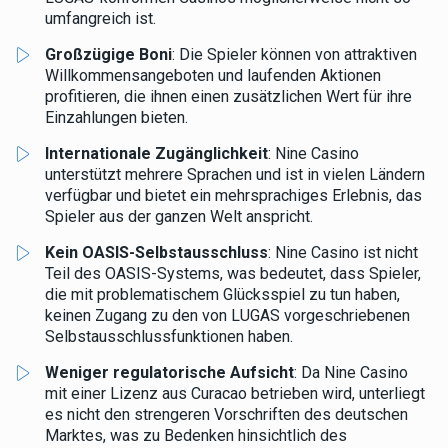
umfangreich ist.
Großzügige Boni
: Die Spieler können von attraktiven
Willkommensangeboten und laufenden Aktionen
profitieren, die ihnen einen zusätzlichen Wert für ihre
Einzahlungen bieten.
Internationale Zugänglichkeit
: Nine Casino
unterstützt mehrere Sprachen und ist in vielen Ländern
verfügbar und bietet ein mehrsprachiges Erlebnis, das
Spieler aus der ganzen Welt anspricht.
Kein OASIS-Selbstausschluss
: Nine Casino ist nicht
Teil des OASIS-Systems, was bedeutet, dass Spieler,
die mit problematischem Glücksspiel zu tun haben,
keinen Zugang zu den von LUGAS vorgeschriebenen
Selbstausschlussfunktionen haben.
Weniger regulatorische Aufsicht
: Da Nine Casino
mit einer Lizenz aus Curacao betrieben wird, unterliegt
es nicht den strengeren Vorschriften des deutschen
Marktes, was zu Bedenken hinsichtlich des