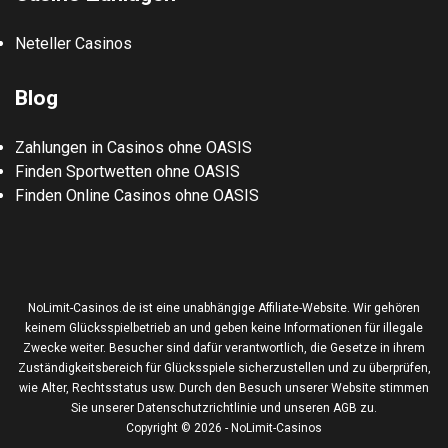
Neteller Casinos
Blog
Zahlungen in Casinos ohne OASIS
Finden Sportwetten ohne OASIS
Finden Online Casinos ohne OASIS
NoLimit-Casinos.de ist eine unabhängige Affiliate-Website. Wir gehören
keinem Glücksspielbetrieb an und geben keine Informationen für illegale
Zwecke weiter. Besucher sind dafür verantwortlich, die Gesetze in ihrem
Zuständigkeitsbereich für Glücksspiele sicherzustellen und zu überprüfen,
wie Alter, Rechtsstatus usw. Durch den Besuch unserer Website stimmen
Sie unserer Datenschutzrichtlinie und unseren AGB zu.
Copyright © 2026 - NoLimit-Casinos