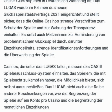
Online-Glücksspielen in Deutschland zuständig ist. Das
LUGAS wurde im Rahmen des neuen
Glücksspielstaatsvertrags 2021 eingerichtet und stellt
sicher, dass die Online-Casinos strenge Vorschriften zum
Schutz der Spieler und zur Wahrung der Transparenz
einhalten. Es setzt auch Maßnahmen zur Verhinderung von
problematischem Glücksspiel durch, darunter
Einzahlungslimits, strenge Identifikationsanforderungen und
die Überwachung der Spieler.
Casinos, die unter das LUGAS fallen, müssen das OASIS
Spielerausschluss-System einhalten, das Spielern, die mit
Spielsucht zu kämpfen haben, die Möglichkeit bietet, sich
selbst auszuschließen. Das LUGAS sieht auch eine Reihe
anderer Beschränkungen vor, wie die Begrenzung der
Spieler auf ein Konto pro Casino und die Begrenzung der
monatlichen Einzahlungen.