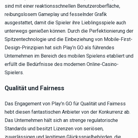
sind mit einer reaktionsschnellen Benutzeroberfläche,
reibungslosem Gameplay und fesselnder Grafik
ausgestattet, damit die Spieler ihre Lieblingsspiele auch
unterwegs genießen können. Durch die Perfektionierung der
Spitzentechnologie und die Einbeziehung von Mobile-First-
Design-Prinzipien hat sich Play’n GO als führendes
Unternehmen im Bereich des mobilen Spielens etabliert und
erfüllt die Bedürfnisse des modernen Online-Casino-
Spielers.
Qualität und Fairness
Das Engagement von Play’n GO für Qualität und Fairness
hebt diesen fantastischen Anbieter von der Konkurrenz ab.
Das Unternehmen hält sich an strenge regulatorische
Standards und besitzt Lizenzen von seriösen,
zuverlässigen und legitimen Glücksspielbehörden, die