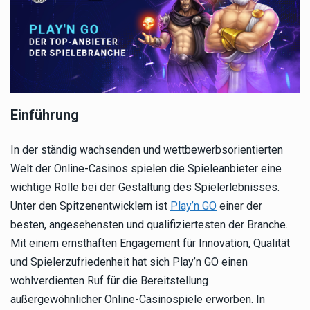
Einführung
In der ständig wachsenden und wettbewerbsorientierten
Welt der Online-Casinos spielen die Spieleanbieter eine
wichtige Rolle bei der Gestaltung des Spielerlebnisses.
Unter den Spitzenentwicklern ist
Play’n GO
einer der
besten, angesehensten und qualifiziertesten der Branche.
Mit einem ernsthaften Engagement für Innovation, Qualität
und Spielerzufriedenheit hat sich Play’n GO einen
wohlverdienten Ruf für die Bereitstellung
außergewöhnlicher Online-Casinospiele erworben. In