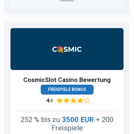
CosmicSlot Casino Bewertung
FREISPIELE BONUS
4
/5
252 % bis zu
3500 EUR
+ 200
Freispiele