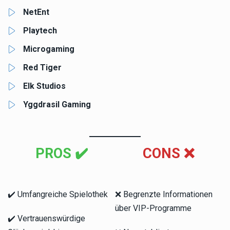
NetEnt
Playtech
Microgaming
Red Tiger
Elk Studios
Yggdrasil Gaming
PROS ✔️
CONS ❌
✔️ Umfangreiche Spielothek
❌ Begrenzte Informationen
über VIP-Programme
✔️ Vertrauenswürdige