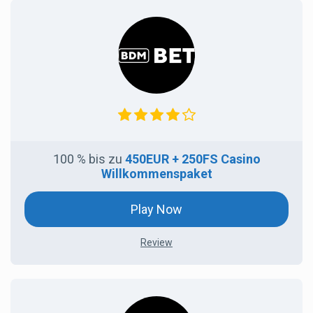
100 % bis zu
450EUR
+ 250FS Casino
Willkommenspaket
Play Now
Review