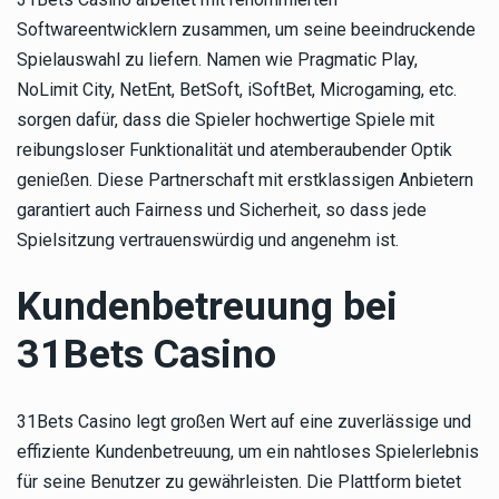
Softwareentwicklern zusammen, um seine beeindruckende
Spielauswahl zu liefern. Namen wie Pragmatic Play,
NoLimit City, NetEnt, BetSoft, iSoftBet, Microgaming, etc.
sorgen dafür, dass die Spieler hochwertige Spiele mit
reibungsloser Funktionalität und atemberaubender Optik
genießen. Diese Partnerschaft mit erstklassigen Anbietern
garantiert auch Fairness und Sicherheit, so dass jede
Spielsitzung vertrauenswürdig und angenehm ist.
Kundenbetreuung bei
31Bets Casino
31Bets Casino legt großen Wert auf eine zuverlässige und
effiziente Kundenbetreuung, um ein nahtloses Spielerlebnis
für seine Benutzer zu gewährleisten. Die Plattform bietet