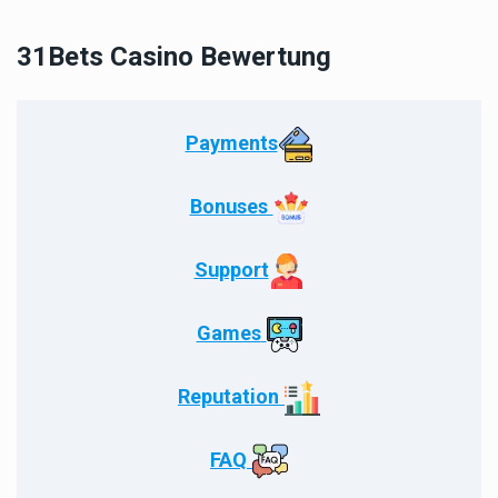
31Bets Casino Bewertung
Payments
Bonuses
Support
Games
Reputation
FAQ