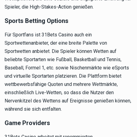
Spieler, die High-Stakes-Action genießen.
Sports Betting Options
Für Sportfans ist 31Bets Casino auch ein
Sportwettenanbieter, der eine breite Palette von
Sportwetten anbietet. Die Spieler können Wetten auf
beliebte Sportarten wie Fußball, Basketball und Tennis,
Baseball, Formel 1, etc. sowie Nischenmärkte wie eSports
und virtuelle Sportarten platzieren. Die Plattform bietet
wettbewerbsfähige Quoten und mehrere Wettmärkte,
einschließlich Live-Wetten, so dass die Nutzer den
Nervenkitzel des Wettens auf Ereignisse genießen können,
während sie sich entfalten.
Game Providers
31Bets Casino arbeitet mit renommierten