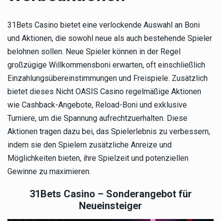
31Bets Casino bietet eine verlockende Auswahl an Boni
und Aktionen, die sowohl neue als auch bestehende Spieler
belohnen sollen. Neue Spieler können in der Regel
großzügige Willkommensboni erwarten, oft einschließlich
Einzahlungsübereinstimmungen und Freispiele. Zusätzlich
bietet dieses Nicht OASIS Casino regelmäßige Aktionen
wie Cashback-Angebote, Reload-Boni und exklusive
Turniere, um die Spannung aufrechtzuerhalten. Diese
Aktionen tragen dazu bei, das Spielerlebnis zu verbessern,
indem sie den Spielern zusätzliche Anreize und
Möglichkeiten bieten, ihre Spielzeit und potenziellen
Gewinne zu maximieren.
31Bets Casino – Sonderangebot für
Neueinsteiger