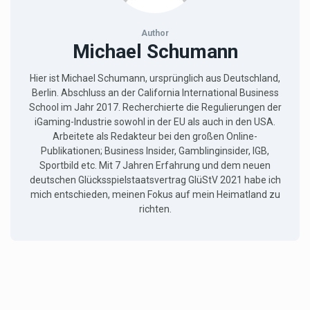
Author
Michael Schumann
Hier ist Michael Schumann, ursprünglich aus Deutschland,
Berlin. Abschluss an der California International Business
School im Jahr 2017. Recherchierte die Regulierungen der
iGaming-Industrie sowohl in der EU als auch in den USA.
Arbeitete als Redakteur bei den großen Online-
Publikationen; Business Insider, Gamblinginsider, IGB,
Sportbild etc. Mit 7 Jahren Erfahrung und dem neuen
deutschen Glücksspielstaatsvertrag GlüStV 2021 habe ich
mich entschieden, meinen Fokus auf mein Heimatland zu
richten.