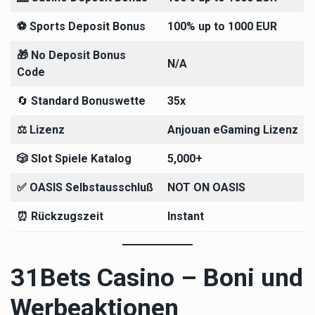
⚽️ Sports Deposit Bonus
100% up to 1000 EUR
🎁 No Deposit Bonus
N/A
Code
🔄
Standard Bonuswette
35x
⚖️️ Lizenz
Anjouan eGaming Lizenz
🎲 Slot Spiele Katalog
5,000+
✅ OASIS Selbstausschluß
NOT ON OASIS
⏰ Rückzugszeit
Instant
31Bets Casino – Boni und
Werbeaktionen