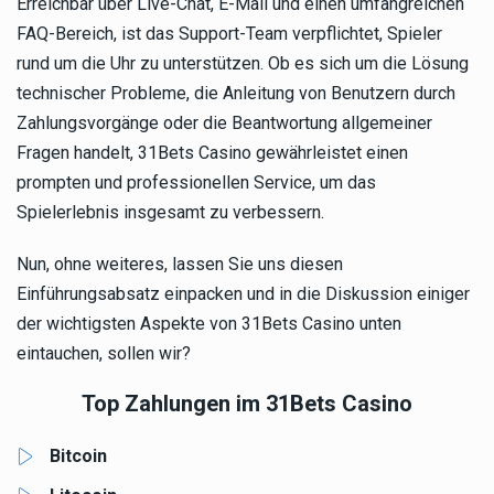
Erreichbar über Live-Chat, E-Mail und einen umfangreichen
FAQ-Bereich, ist das Support-Team verpflichtet, Spieler
rund um die Uhr zu unterstützen. Ob es sich um die Lösung
technischer Probleme, die Anleitung von Benutzern durch
Zahlungsvorgänge oder die Beantwortung allgemeiner
Fragen handelt, 31Bets Casino gewährleistet einen
prompten und professionellen Service, um das
Spielerlebnis insgesamt zu verbessern.
Nun, ohne weiteres, lassen Sie uns diesen
Einführungsabsatz einpacken und in die Diskussion einiger
der wichtigsten Aspekte von 31Bets Casino unten
eintauchen, sollen wir?
Top Zahlungen im 31Bets Casino
Bitcoin