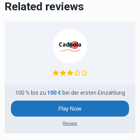
Related reviews
100 % bis zu
100 €
bei der ersten Einzahlung
Play Now
Review