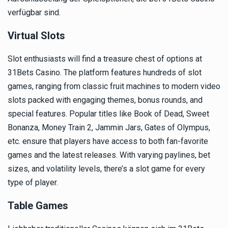
verfügbar sind.
Virtual Slots
Slot enthusiasts will find a treasure chest of options at
31Bets Casino. The platform features hundreds of slot
games, ranging from classic fruit machines to modern video
slots packed with engaging themes, bonus rounds, and
special features. Popular titles like Book of Dead, Sweet
Bonanza, Money Train 2, Jammin Jars, Gates of Olympus,
etc. ensure that players have access to both fan-favorite
games and the latest releases. With varying paylines, bet
sizes, and volatility levels, there’s a slot game for every
type of player.
Table Games