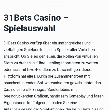
31Bets Casino –
Spielauswahl
31Bets Casino verfügt über ein umfangreiches und
vielfältiges Spielportfolio, das Spieler aller Vorlieben
anspricht. Ob Sie es genießen, die Rollen von virtuellen
Slots zu drehen, auf Ihre Lieblingssportarten zu wetten
oder sich mit Live-Händlern zu beschäftigen, diese
Plattform hat alles. Durch die Zusammenarbeit mit
branchenführenden Softwareanbietern gewährleistet das
Casino ein erstklassiges Spielerlebnis mit
beeindruckenden Grafiken, nahtlosem Gameplay und fairen
Ergebnissen. Im Folgenden finden Sie eine
Aufschlüsselung der Spieloptionen, die bei 31Bets Casino