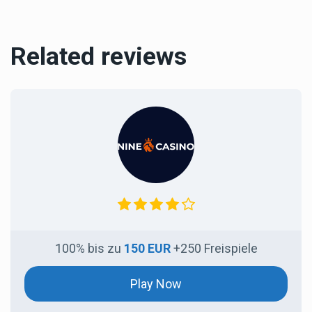
Related reviews
100% bis zu
150 EUR
+250 Freispiele
Play Now