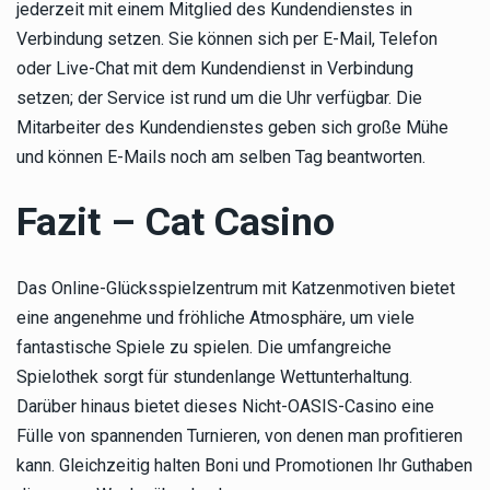
jederzeit mit einem Mitglied des Kundendienstes in
Verbindung setzen. Sie können sich per E-Mail, Telefon
oder Live-Chat mit dem Kundendienst in Verbindung
setzen; der Service ist rund um die Uhr verfügbar. Die
Mitarbeiter des Kundendienstes geben sich große Mühe
und können E-Mails noch am selben Tag beantworten.
Fazit – Cat Casino
Das Online-Glücksspielzentrum mit Katzenmotiven bietet
eine angenehme und fröhliche Atmosphäre, um viele
fantastische Spiele zu spielen. Die umfangreiche
Spielothek sorgt für stundenlange Wettunterhaltung.
Darüber hinaus bietet dieses Nicht-OASIS-Casino eine
Fülle von spannenden Turnieren, von denen man profitieren
kann. Gleichzeitig halten Boni und Promotionen Ihr Guthaben