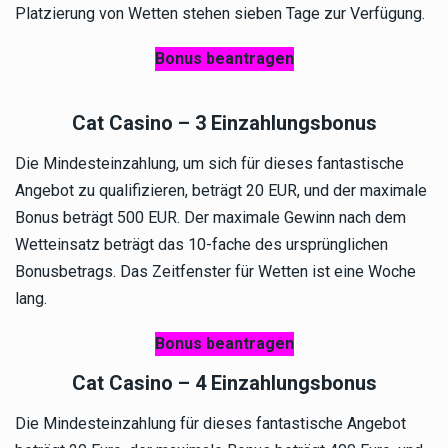
Platzierung von Wetten stehen sieben Tage zur Verfügung.
Bonus beantragen
Cat Casino – 3 Einzahlungsbonus
Die Mindesteinzahlung, um sich für dieses fantastische
Angebot zu qualifizieren, beträgt 20 EUR, und der maximale
Bonus beträgt 500 EUR. Der maximale Gewinn nach dem
Wetteinsatz beträgt das 10-fache des ursprünglichen
Bonusbetrags. Das Zeitfenster für Wetten ist eine Woche
lang.
Bonus beantragen
Cat Casino – 4 Einzahlungsbonus
Die Mindesteinzahlung für dieses fantastische Angebot