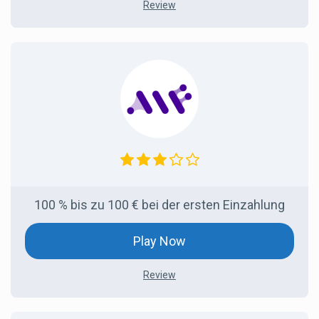
Review
100 % bis zu 100 € bei der ersten Einzahlung
Play Now
Review