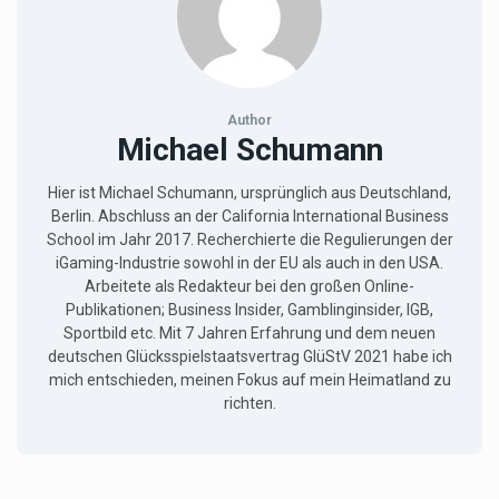
gesamten Existenz relativ konstant bleibt. Cat
Casino bietet eine Spielatmosphäre, die sehr
zuverlässig und vertrauenswürdig ist.
Author
Michael Schumann
Hier ist Michael Schumann, ursprünglich aus Deutschland,
Berlin. Abschluss an der California International Business
School im Jahr 2017. Recherchierte die Regulierungen der
iGaming-Industrie sowohl in der EU als auch in den USA.
Arbeitete als Redakteur bei den großen Online-
Publikationen; Business Insider, Gamblinginsider, IGB,
Sportbild etc. Mit 7 Jahren Erfahrung und dem neuen
deutschen Glücksspielstaatsvertrag GlüStV 2021 habe ich
mich entschieden, meinen Fokus auf mein Heimatland zu
richten.