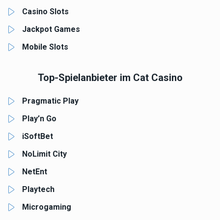
Casino Slots
Jackpot Games
Mobile Slots
Top-Spielanbieter im Cat Casino
Pragmatic Play
Play’n Go
iSoftBet
NoLimit City
NetEnt
Playtech
Microgaming