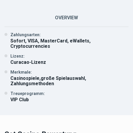
OVERVIEW
Zahlungsarten:
Sofort, VISA, MasterCard, eWallets,
Cryptocurrencies
Lizenz:
Curacao-Lizenz
Merkmale:
Casinospiele,große Spielauswahl,
Zahlungsmethoden
Treueprogramm:
VIP Club