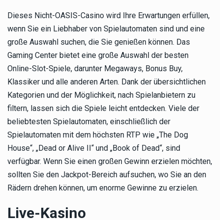
Dieses Nicht-OASIS-Casino wird Ihre Erwartungen erfüllen,
wenn Sie ein Liebhaber von Spielautomaten sind und eine
große Auswahl suchen, die Sie genießen können. Das
Gaming Center bietet eine große Auswahl der besten
Online-Slot-Spiele, darunter Megaways, Bonus Buy,
Klassiker und alle anderen Arten. Dank der übersichtlichen
Kategorien und der Möglichkeit, nach Spielanbietern zu
filtern, lassen sich die Spiele leicht entdecken. Viele der
beliebtesten Spielautomaten, einschließlich der
Spielautomaten mit dem höchsten RTP wie „The Dog
House“, „Dead or Alive II“ und „Book of Dead“, sind
verfügbar. Wenn Sie einen großen Gewinn erzielen möchten,
sollten Sie den Jackpot-Bereich aufsuchen, wo Sie an den
Rädern drehen können, um enorme Gewinne zu erzielen.
Live-Kasino