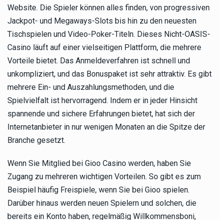
Website. Die Spieler können alles finden, von progressiven
Jackpot- und Megaways-Slots bis hin zu den neuesten
Tischspielen und Video-Poker-Titeln. Dieses Nicht-OASIS-
Casino läuft auf einer vielseitigen Plattform, die mehrere
Vorteile bietet. Das Anmeldeverfahren ist schnell und
unkompliziert, und das Bonuspaket ist sehr attraktiv. Es gibt
mehrere Ein- und Auszahlungsmethoden, und die
Spielvielfalt ist hervorragend. Indem er in jeder Hinsicht
spannende und sichere Erfahrungen bietet, hat sich der
Internetanbieter in nur wenigen Monaten an die Spitze der
Branche gesetzt.
Wenn Sie Mitglied bei Gioo Casino werden, haben Sie
Zugang zu mehreren wichtigen Vorteilen. So gibt es zum
Beispiel häufig Freispiele, wenn Sie bei Gioo spielen.
Darüber hinaus werden neuen Spielern und solchen, die
bereits ein Konto haben, regelmäßig Willkommensboni,