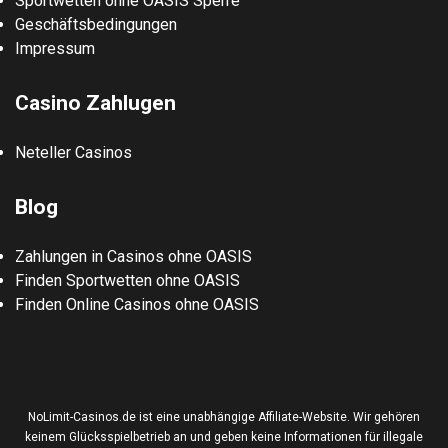
Sportwetten ohne OASIS Sperre
Geschäftsbedingungen
Impressum
Casino Zahlugen
Neteller Casinos
Blog
Zahlungen in Casinos ohne OASIS
Finden Sportwetten ohne OASIS
Finden Online Casinos ohne OASIS
NoLimit-Casinos.de ist eine unabhängige Affiliate-Website. Wir gehören
keinem Glücksspielbetrieb an und geben keine Informationen für illegale