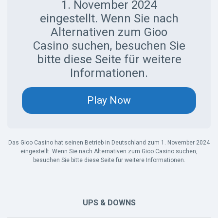
1. November 2024
eingestellt. Wenn Sie nach
Alternativen zum Gioo
Casino suchen, besuchen Sie
bitte diese Seite für weitere
Informationen.
Play Now
Das Gioo Casino hat seinen Betrieb in Deutschland zum 1. November 2024
eingestellt. Wenn Sie nach Alternativen zum Gioo Casino suchen,
besuchen Sie bitte diese Seite für weitere Informationen.
UPS & DOWNS