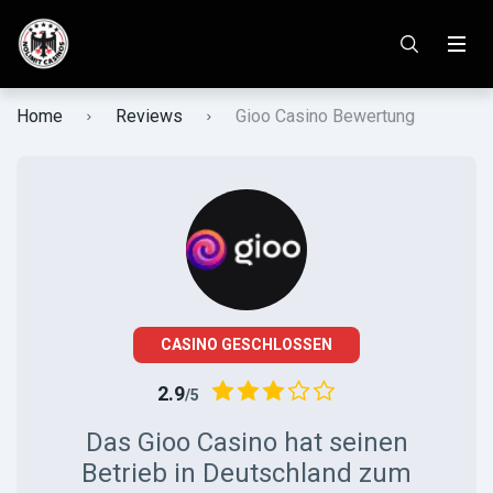
Home
Reviews
Gioo Casino Bewertung
CASINO GESCHLOSSEN
2.9
/5
Das Gioo Casino hat seinen
Betrieb in Deutschland zum