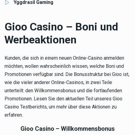
Yggdrasil Gaming
Gioo Casino – Boni und
Werbeaktionen
Kunden, die sich in einem neuen Online-Casino anmelden
möchten, wollen wahrscheinlich wissen, welche Boni und
Promotionen verfügbar sind. Die Bonusstruktur bei Gioo ist,
wie die vieler anderer Online-Casinos, in zwei Teile
unterteilt: den Willkommensbonus und die fortlaufenden
Promotionen. Lesen Sie den aktuellen Teil unseres Gioo
Casino Testberichts, um mehr über diese Aktionen zu
erfahren.
Gioo Casino – Willkommensbonus