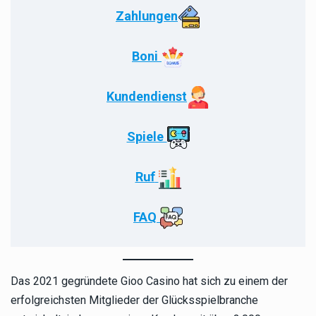
Zahlungen
Boni
Kundendienst
Spiele
Ruf
FAQ
Das 2021 gegründete Gioo Casino hat sich zu einem der
erfolgreichsten Mitglieder der Glücksspielbranche