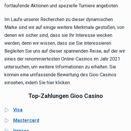
fortlaufende Aktionen und spezielle Turniere angeboten.
Im Laufe unserer Recherchen zu dieser dynamischen
Marke sind wir auf einige weitere Merkmale gestoßen, von
denen wir sicher sind, dass sie Ihr Interesse wecken
werden, denn wir wissen, dass sie Sie interessieren.
Begleiten Sie uns auf dieser spannenden Reise, auf der wir
eines der renommiertesten Online-Casinos im Jahr 2021
untersuchen, um weitere Informationen zu erhalten. Sie
können eine umfassende Bewertung des Gioo Casinos
einsehen, indem Sie hier klicken.
Top-Zahlungen Gioo Casino
Visa
Mastercard
Interac