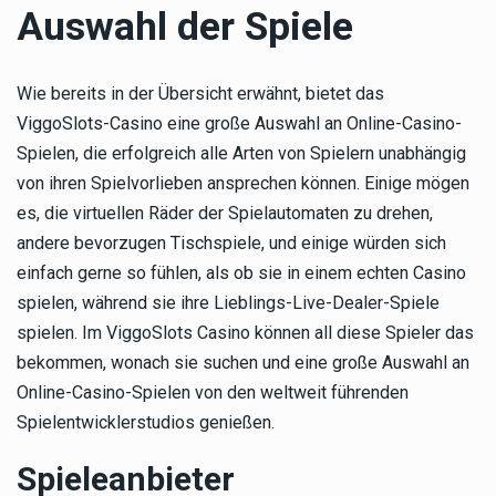
Auswahl der Spiele
Wie bereits in der Übersicht erwähnt, bietet das
ViggoSlots-Casino eine große Auswahl an Online-Casino-
Spielen, die erfolgreich alle Arten von Spielern unabhängig
von ihren Spielvorlieben ansprechen können. Einige mögen
es, die virtuellen Räder der Spielautomaten zu drehen,
andere bevorzugen Tischspiele, und einige würden sich
einfach gerne so fühlen, als ob sie in einem echten Casino
spielen, während sie ihre Lieblings-Live-Dealer-Spiele
spielen. Im ViggoSlots Casino können all diese Spieler das
bekommen, wonach sie suchen und eine große Auswahl an
Online-Casino-Spielen von den weltweit führenden
Spielentwicklerstudios genießen.
Spieleanbieter