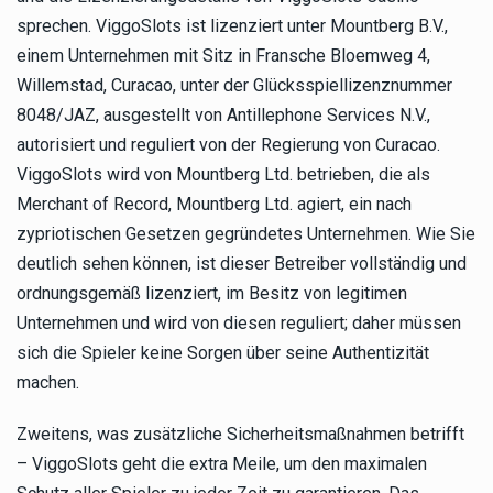
sprechen. ViggoSlots ist lizenziert unter Mountberg B.V.,
einem Unternehmen mit Sitz in Fransche Bloemweg 4,
Willemstad, Curacao, unter der Glücksspiellizenznummer
8048/JAZ, ausgestellt von Antillephone Services N.V.,
autorisiert und reguliert von der Regierung von Curacao.
ViggoSlots wird von Mountberg Ltd. betrieben, die als
Merchant of Record, Mountberg Ltd. agiert, ein nach
zypriotischen Gesetzen gegründetes Unternehmen. Wie Sie
deutlich sehen können, ist dieser Betreiber vollständig und
ordnungsgemäß lizenziert, im Besitz von legitimen
Unternehmen und wird von diesen reguliert; daher müssen
sich die Spieler keine Sorgen über seine Authentizität
machen.
Zweitens, was zusätzliche Sicherheitsmaßnahmen betrifft
– ViggoSlots geht die extra Meile, um den maximalen