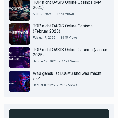
TOP nicht OASIS Online Casinos (MAI
2025)
Mai 13, 2025
1445 Views
TOP nicht OASIS Online Casinos
(Februar 2025)
Februar 7, 2025
1645 Views
TOP nicht OASIS Online Casinos (Januar
2025)
Januar 14, 2025
1698 Views
Was genau ist LUGAS und was macht
es?
Januar 8, 2025
2057 Views