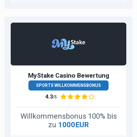
MyStake Casino Bewertung
SPORTS WILLKOMMENSBONUS
4.3
/5
Willkommensbonus 100% bis
zu
1000EUR