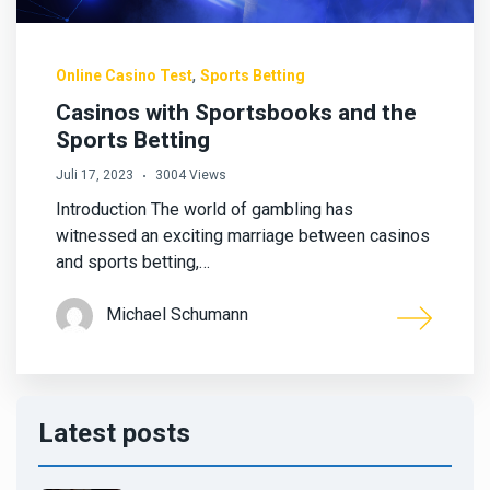
,
Online Casino Test
Sports Betting
Casinos with Sportsbooks and the
Sports Betting
Juli 17, 2023
3004 Views
Introduction The world of gambling has
witnessed an exciting marriage between casinos
and sports betting,…
Michael Schumann
Latest posts