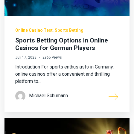
,
Online Casino Test
Sports Betting
Sports Betting Options in Online
Casinos for German Players
Juli 17, 2023
2965 Views
Introduction For sports enthusiasts in Germany,
online casinos offer a convenient and thrilling
platform to…
Michael Schumann