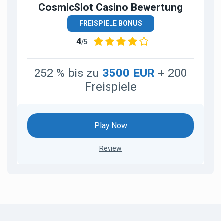
CosmicSlot Casino Bewertung
FREISPIELE BONUS
4
/5
252 % bis zu
3500 EUR
+ 200
Freispiele
Play Now
Review