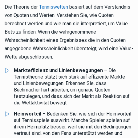
Die Theorie der
Tenniswetten
basiert auf dem Verständnis
von Quoten und Werten. Verstehen Sie, wie Quoten
berechnet werden und wie man sie interpretiert, um Value
Bets zu finden. Wenn die wahrgenommene
Wahrscheinlichkeit eines Ergebnisses die in den Quoten
angegebene Wahrscheinlichkeit übersteigt, wird eine Value-
Wette abgeschlossen.
Markteffizienz und Linienbewegungen
– Die
Tennistheorie stützt sich stark auf effiziente Märkte
und Linienbewegungen. Erkennen Sie, dass
Buchmacher hart arbeiten, um genaue Quoten
festzulegen, und dass sich der Markt als Reaktion auf
die Wettaktivität bewegt.
Heimvorteil
– Bedenken Sie, wie sich der Heimvorteil
auf Tennisspiele auswirkt. Manche Spieler spielen auf
ihrem Heimplatz besser, weil sie mit den Bedingungen
vertraut sind, von den Fans unterstützt werden und