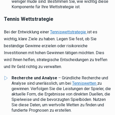
weniger müde sind. Bestimmen Sie, wie wichtig diese
Komponente für Ihre Wettstrategie ist.
Tennis Wettstrategie
Bei der Entwicklung einer
Tenniswettstrategie
ist es
wichtig, klare Ziele zu haben. Legen Sie fest, ob Sie
beständige Gewinne erzielen oder risikoreiche
Investitionen mit hohen Gewinnen tätigen möchten. Dies
wird Ihnen helfen, strategische Entscheidungen zu treffen
und Ihr Geld richtig zu verwalten.
Recherche und Analyse
– Gründliche Recherche und
Analyse sind unerlässlich, um bei
Tenniswetten
zu
gewinnen. Verfolgen Sie die Leistungen der Spieler, die
aktuelle Form, die Ergebnisse von direkten Duellen, die
Spielweise und die bevorzugten Spielböden. Nutzen
Sie diese Daten, um wertvolle Wetten zu finden und
fundierte Prognosen zu erstellen.