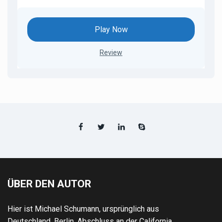
Play Now
Review
ÜBER DEN AUTOR
Hier ist Michael Schumann, ursprünglich aus
Deutschland, Berlin. Abschluss an der California