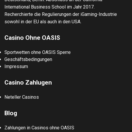
International Business School im Jahr 2017.
Recherchierte die Regulierungen der iGaming-Industrie
sowohl in der EU als auch in den USA.
Casino Ohne OASIS
Sportwetten ohne OASIS Sperre
Geschäftsbedingungen
Impressum
Casino Zahlugen
Neteller Casinos
Blog
Zahlungen in Casinos ohne OASIS