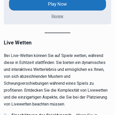
Play Now
Review
Live Wetten
Bei Live-Wetten können Sie auf Spiele wetten, während
diese in Echtzeit stattfinden. Sie bieten ein dynamisches
und interaktives Wetterlebnis und ermöglichen es Ihnen,
von sich abzeichnenden Mustern und
Schwungverschiebungen während eines Spiels zu
profitieren. Entdecken Sie die Komplexität von Livewetten
und die einzigartigen Aspekte, die Sie bei der Platzierung
von Livewetten beachten müssen.