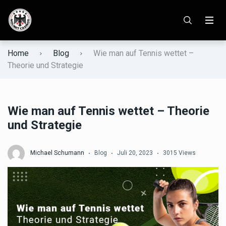
Home
Blog
Wie man auf Tennis wettet –
Theorie und Strategie
Wie man auf Tennis wettet – Theorie
und Strategie
Michael Schumann
Blog
Juli 20, 2023
3015 Views