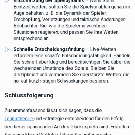
Einschätzung der Spieldynamik
– Wenn Sie in
Echtzeit wetten, sollten Sie die Spielvariablen genau im
Auge behalten, z. B. die Dynamik der Spieler,
Erschöpfung, Verletzungen und taktische Änderungen.
Beobachten Sie, wie die Spieler in wichtigen
Situationen reagieren, und passen Sie Ihre Wetten
entsprechend an.
Schnelle Entscheidungsfindung
– Live-Wetten
erfordern eine scharfe Entscheidungsfähigkeit. Handeln
Sie schnell, aber klug und berücksichtigen Sie dabei die
wechselnden Umstände des Spiels. Bleiben Sie
diszipliniert und vermeiden Sie überstürzte Wetten, die
nur auf kurzfristigen Schwankungen basieren.
Schlussfolgerung
Zusammenfassend lässt sich sagen, dass die
Tennistheorie
und -strategie entscheidend für den Erfolg
bei dieser spannenden Art des Glücksspiels sind. Erstellen
Sie einen klaren Wettplan, führen Sie umfangreiche