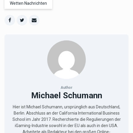
Wetten Nachrichten
Author
Michael Schumann
Hier ist Michael Schumann, ursprünglich aus Deutschland,
Berlin. Abschluss an der California International Business
School im Jahr 2017. Recherchierte die Regulierungen der
iGaming-Industrie sowohl in der EU als auch in den USA.
Arbeitete als Redakteur bei den großen Online-