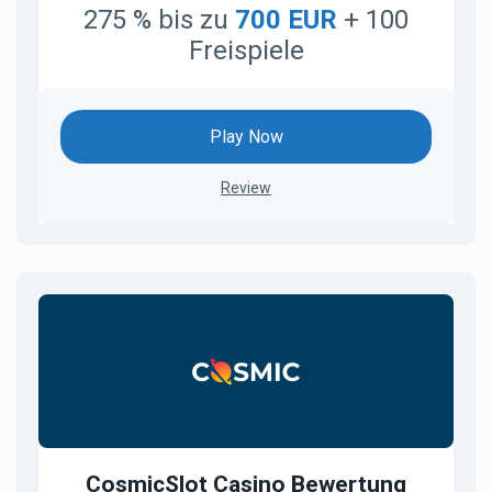
275 % bis zu
700 EUR
+ 100
Freispiele
Play Now
Review
CosmicSlot Casino Bewertung