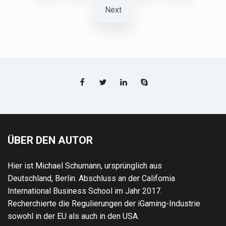
Next
ÜBER DEN AUTOR
Hier ist Michael Schumann, ursprünglich aus
Deutschland, Berlin. Abschluss an der California
International Business School im Jahr 2017.
Recherchierte die Regulierungen der iGaming-Industrie
sowohl in der EU als auch in den USA.