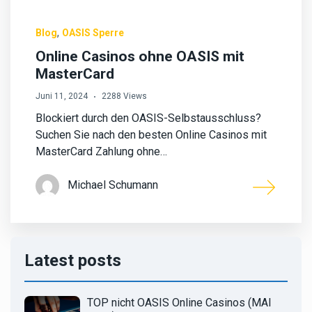
,
Blog
OASIS Sperre
Online Casinos ohne OASIS mit
MasterCard
Juni 11, 2024
2288 Views
Blockiert durch den OASIS-Selbstausschluss?
Suchen Sie nach den besten Online Casinos mit
MasterCard Zahlung ohne…
Michael Schumann
Latest posts
TOP nicht OASIS Online Casinos (MAI