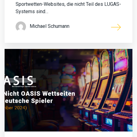
Sportwetten-Websites, die nicht Teil des LUGAS-
Systems sind…
Michael Schumann