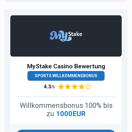
MyStake Casino Bewertung
SPORTS WILLKOMMENSBONUS
4.3
/5
Willkommensbonus 100% bis
zu
1000EUR