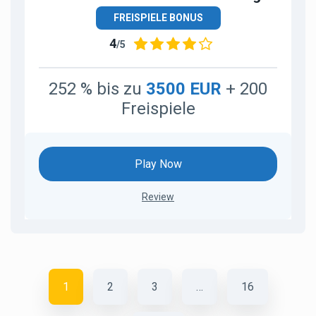
FREISPIELE BONUS
4
/5
252 % bis zu
3500 EUR
+ 200
Freispiele
Play Now
Review
1
2
3
…
16