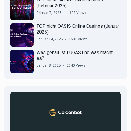
(Februar 2025)
Februar 7, 2025
1628 Views
TOP nicht OASIS Online Casinos (Januar
2025)
Januar 14, 2025
1681 Views
Was genau ist LUGAS und was macht
es?
Januar 8, 2025
2040 Views