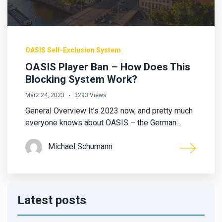
OASIS Self-Exclusion System
OASIS Player Ban – How Does This
Blocking System Work?
März 24, 2023
3293 Views
General Overview It’s 2023 now, and pretty much
everyone knows about OASIS – the German…
Michael Schumann
Latest posts