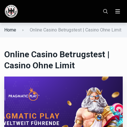
Home
Online Casino Betrugstest | Casino Ohne Limit
Online Casino Betrugstest |
Casino Ohne Limit