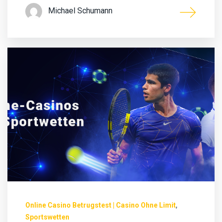
Michael Schumann
,
Online Casino Betrugstest | Casino Ohne Limit
Sportswetten