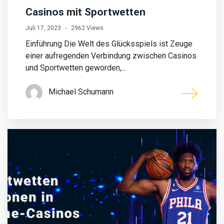
Casinos mit Sportwetten
Juli 17, 2023
2962 Views
Einführung Die Welt des Glücksspiels ist Zeuge
einer aufregenden Verbindung zwischen Casinos
und Sportwetten geworden,…
Michael Schumann