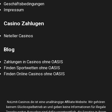
Geschäftsbedingungen
Impressum
Casino Zahlugen
Neteller Casinos
Blog
Zahlungen in Casinos ohne OASIS
Finden Sportwetten ohne OASIS
Finden Online Casinos ohne OASIS
NoLimit-Casinos.de ist eine unabhängige Affiliate-Website. Wir gehören
keinem Glücksspielbetrieb an und geben keine Informationen für illegale