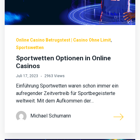
,
Online Casino Betrugstest | Casino Ohne Limit
Sportswetten
Sportwetten Optionen in Online
Casinos
Juli 17, 2023
2963 Views
Einführung Sportwetten waren schon immer ein
aufregender Zeitvertreib für Sportbegeisterte
weltweit. Mit dem Aufkommen der…
Michael Schumann