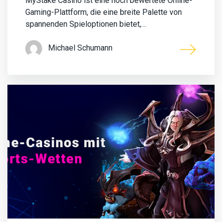
MyStake Casino ist eine hoch bewertete Online-
Gaming-Plattform, die eine breite Palette von
spannenden Spieloptionen bietet,…
Michael Schumann