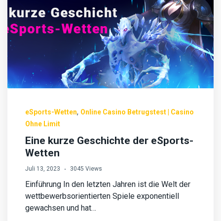
,
eSports-Wetten
Online Casino Betrugstest | Casino
Ohne Limit
Eine kurze Geschichte der eSports-
Wetten
Juli 13, 2023
3045 Views
Einführung In den letzten Jahren ist die Welt der
wettbewerbsorientierten Spiele exponentiell
gewachsen und hat…