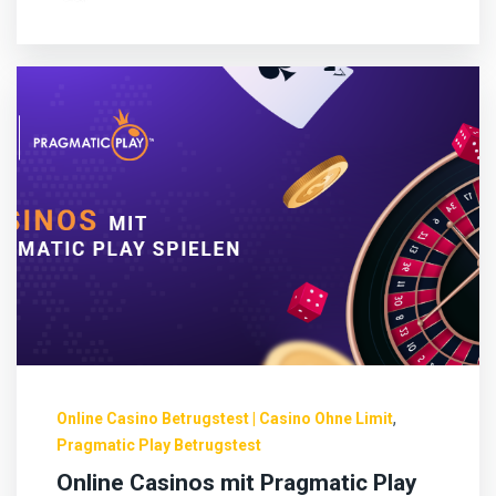
,
Online Casino Betrugstest | Casino Ohne Limit
Pragmatic Play Betrugstest
Online Casinos mit Pragmatic Play