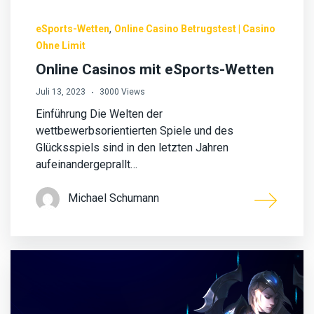
,
eSports-Wetten
Online Casino Betrugstest | Casino
Ohne Limit
Online Casinos mit eSports-Wetten
Juli 13, 2023
3000 Views
Einführung Die Welten der
wettbewerbsorientierten Spiele und des
Glücksspiels sind in den letzten Jahren
aufeinandergeprallt…
Michael Schumann