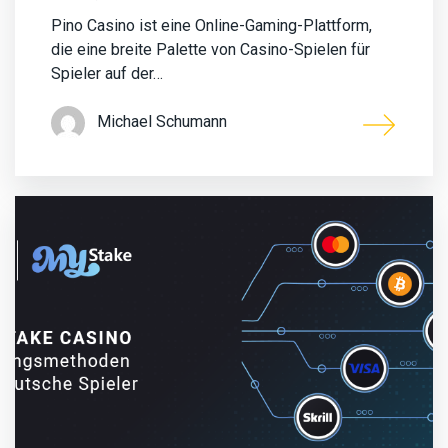
Pino Casino ist eine Online-Gaming-Plattform,
die eine breite Palette von Casino-Spielen für
Spieler auf der…
Michael Schumann