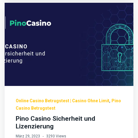
,
Online Casino Betrugstest | Casino Ohne Limit
Pino
Casino Betrugstest
Pino Casino Sicherheit und
Lizenzierung
März 29, 2023
3293 Views