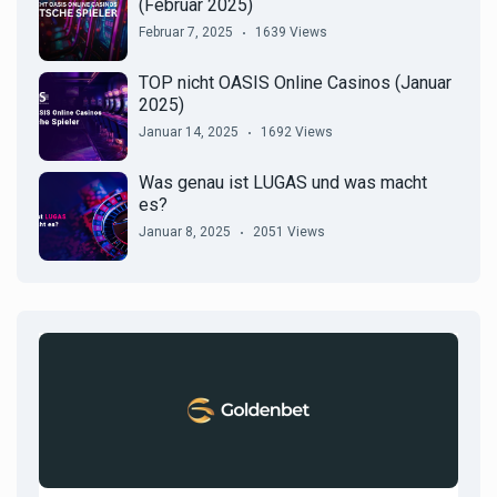
(Februar 2025)
Februar 7, 2025
1639 Views
TOP nicht OASIS Online Casinos (Januar
2025)
Januar 14, 2025
1692 Views
Was genau ist LUGAS und was macht
es?
Januar 8, 2025
2051 Views