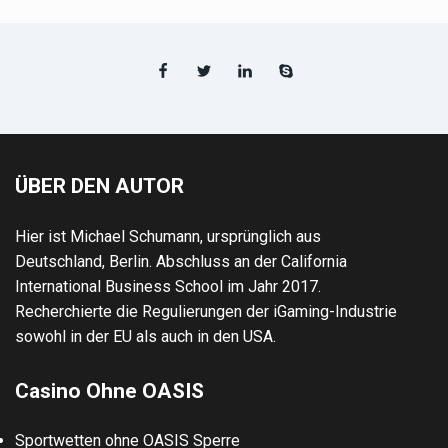
ÜBER DEN AUTOR
Hier ist Michael Schumann, ursprünglich aus
Deutschland, Berlin. Abschluss an der California
International Business School im Jahr 2017.
Recherchierte die Regulierungen der iGaming-Industrie
sowohl in der EU als auch in den USA.
Casino Ohne OASIS
Sportwetten ohne OASIS Sperre