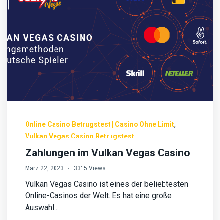
,
Online Casino Betrugstest | Casino Ohne Limit
Vulkan Vegas Casino Betrugstest
Zahlungen im Vulkan Vegas Casino
März 22, 2023
3315 Views
Vulkan Vegas Casino ist eines der beliebtesten
Online-Casinos der Welt. Es hat eine große
Auswahl…