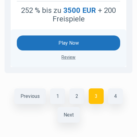
252 % bis zu
3500 EUR
+ 200
Freispiele
Play Now
Review
Previous
1
2
3
4
Next