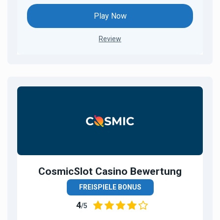
Play Now
Review
CosmicSlot Casino Bewertung
FREISPIELE BONUS
4
/5