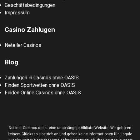
Geschäftsbedingungen
Impressum
Casino Zahlugen
Neteller Casinos
Blog
Zahlungen in Casinos ohne OASIS
Finden Sportwetten ohne OASIS
Finden Online Casinos ohne OASIS
NoLimit-Casinos.de ist eine unabhängige Affiliate-Website. Wir gehören
keinem Glücksspielbetrieb an und geben keine Informationen für illegale