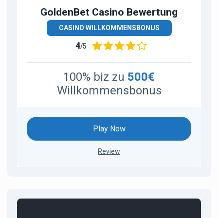
GoldenBet Casino Bewertung
CASINO WILLKOMMENSBONUS
4
/5
100% biz zu
500€
Willkommensbonus
Play Now
Review